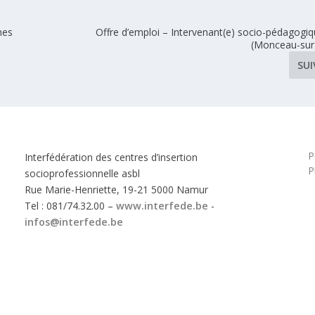
nes
Offre d’emploi – Intervenant(e) socio-pédagogiq
(Monceau-sur
SU
P
Interfédération des centres d’insertion
P
socioprofessionnelle asbl
Rue Marie-Henriette, 19-21 5000 Namur
Tel : 081/74.32.00 –
www.interfede.be
-
infos@interfede.be