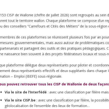
153 CISP de Wallonie (chiffre de juillet 2026) sont regroupés au sein 
rent tout le territoire wallon. Chaque plateforme se compose d’un r
u des conseillers “
Carrefours et Cités des Métiers
” de la sous-région 
membres de ces plateformes se réunissent plusieurs fois par an pour
 mesures gouvernementales, mais aussi autour de problématiques com
partenariats et partagent des outils et des pratiques pédagogiques. 
e naissance bien souvent à des projets fédérateurs locaux et sous-r
ue plateforme délègue deux représentants pour piloter et coordonner 
ement deux représentants effectifs et deux suppléants dans chaque 
mation – Emploi (IBEFE) sous-régionale.
ous pouvez retrouver tous les CISP de Wallonie de deux façons
Via le site de l’Interfédé
: avec une classification par filière ma
Via le site CISP.be
: avec une classification par filière, la possibi
géolocalisation de l’ensemble des lieux de formation…