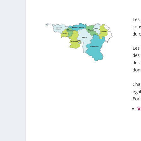
Les 
couv
du o
Les 
des
des 
donn
Chaq
égal
For
V