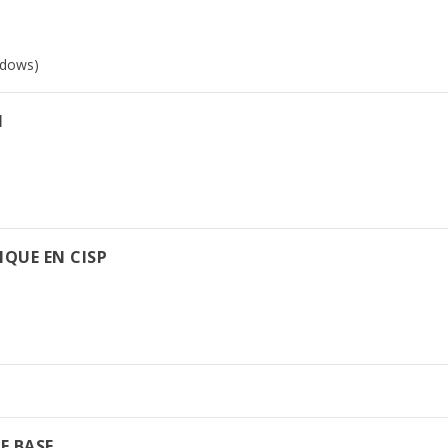
ndows)
N
QUE EN CISP
E BASE