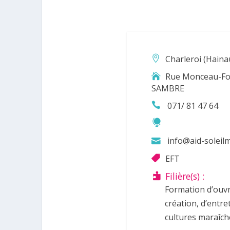
Charleroi (Haina
Rue Monceau-Fo
SAMBRE
071/ 81 47 64
info@aid-soleil
EFT
Filière(s) :
Formation d’ouvr
création, d’entr
cultures maraîch