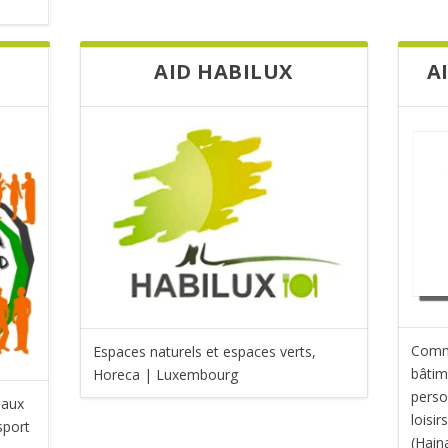
AID HABILUX
A
Comme
Espaces naturels et espaces verts,
bâtim
Horeca | Luxembourg
perso
 aux
loisi
sport
(Hain