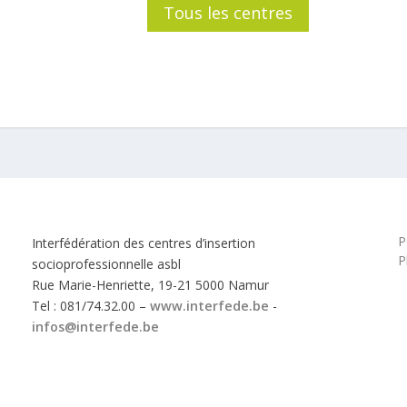
Tous les centres
P
Interfédération des centres d’insertion
P
socioprofessionnelle asbl
Rue Marie-Henriette, 19-21 5000 Namur
Tel : 081/74.32.00 –
www.interfede.be
-
infos@interfede.be