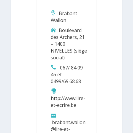
Brabant
Wallon
Boulevard
des Archers, 21
– 1400
NIVELLES (siège
social)
067/ 84 09
46 et
0499/69.68.68
http://www.lire-
et-ecrire.be
brabant.wallon
@lire-et-