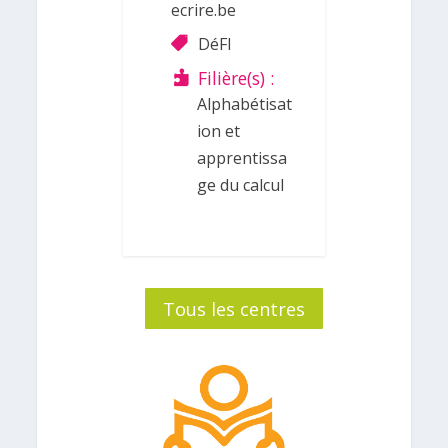
ecrire.be
DéFI
Filière(s) :
Alphabétisat
ion et
apprentissa
ge du calcul
Tous les centres