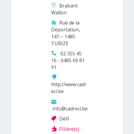
Brabant
Wallon
Rue de la
Déportation,
141 – 1480
TUBIZE
02 355 45
16 - 0485 60 81
91
http://www.cadr
eci.be
info@cadreci.be
DéFI
Filière(s) :