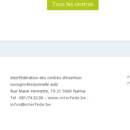
Tous les centres
P
Interfédération des centres d’insertion
P
socioprofessionnelle asbl
Rue Marie-Henriette, 19-21 5000 Namur
Tel : 081/74.32.00 –
www.interfede.be
-
infos@interfede.be