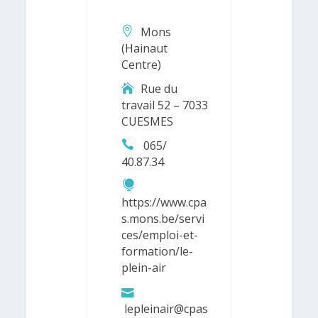
Mons
(Hainaut
Centre)
Rue du
travail 52 – 7033
CUESMES
065/
40.87.34
https://www.cpa
s.mons.be/servi
ces/emploi-et-
formation/le-
plein-air
lepleinair@cpas