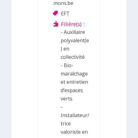
.mons.be
EFT
Filière(s) :
- Auxiliaire
polyvalent(e
) en
collectivité
- Bio-
maraîchage
et entretien
d’espaces
verts
-
Installateur/
trice
valoriste en