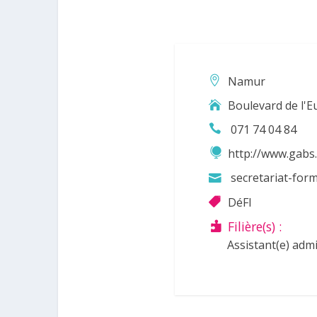
Namur
Boulevard de l'E
071 74 04 84
http://www.gabs
secretariat-fo
DéFI
Filière(s) :
Assistant(e) admi