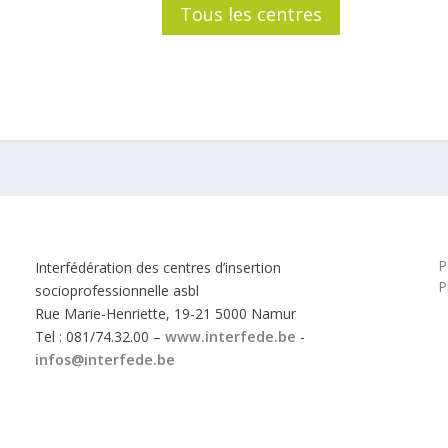
Tous les centres
P
Interfédération des centres d’insertion
P
socioprofessionnelle asbl
Rue Marie-Henriette, 19-21 5000 Namur
Tel : 081/74.32.00 –
www.interfede.be
-
infos@interfede.be