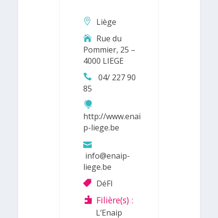
Liège
Rue du
Pommier, 25 –
4000 LIEGE
04/ 227 90
85
http://www.enai
p-liege.be
info@enaip-
liege.be
DéFI
Filière(s) :
L’Enaip