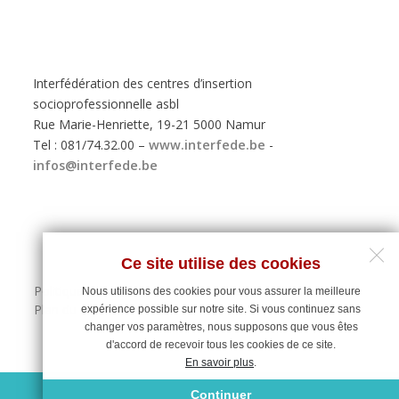
Interfédération des centres d’insertion
socioprofessionnelle asbl
Rue Marie-Henriette, 19-21 5000 Namur
Tel : 081/74.32.00 –
www.interfede.be
-
infos@interfede.be
Ce site utilise des cookies
Politique de protection des données personnelles
Nous utilisons des cookies pour vous assurer la meilleure
Plan du site
expérience possible sur notre site. Si vous continuez sans
changer vos paramètres, nous supposons que vous êtes
d'accord de recevoir tous les cookies de ce site.
En savoir plus
.
Maintenance du site : Deligraph
Continuer