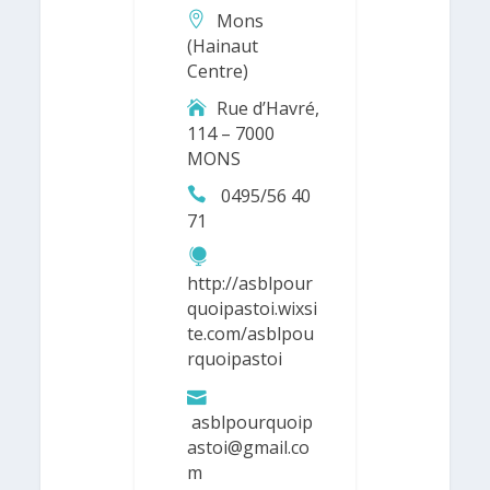
Mons
(Hainaut
Centre)
Rue d’Havré,
114 – 7000
MONS
0495/56 40
71
http://asblpour
quoipastoi.wixsi
te.com/asblpou
rquoipastoi
asblpourquoip
astoi@gmail.co
m