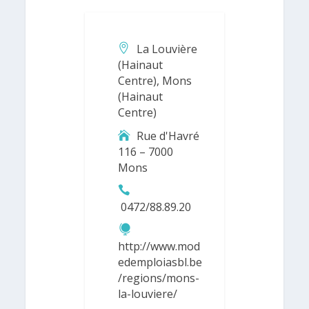
La Louvière
(Hainaut
Centre), Mons
(Hainaut
Centre)
Rue d'Havré
116 – 7000
Mons
0472/88.89.20
http://www.mod
edemploiasbl.be
/regions/mons-
la-louviere/