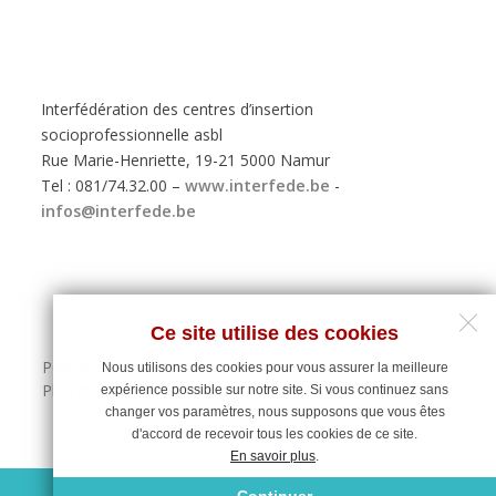
Interfédération des centres d’insertion
socioprofessionnelle asbl
Rue Marie-Henriette, 19-21 5000 Namur
Tel : 081/74.32.00 –
www.interfede.be
-
infos@interfede.be
Ce site utilise des cookies
Politique de protection des données personnelles
Nous utilisons des cookies pour vous assurer la meilleure
Plan du site
expérience possible sur notre site. Si vous continuez sans
changer vos paramètres, nous supposons que vous êtes
d'accord de recevoir tous les cookies de ce site.
En savoir plus
.
Maintenance du site : Deligraph