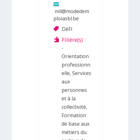
mll@modedem
ploiasbl.be
DéFI
Filière(s) :
-
Orientation
professionn
elle, Services
aux
personnes
et à la
collectivité,
Formation
de base aux
métiers du