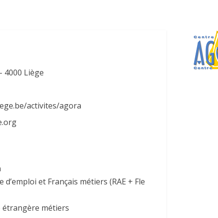
– 4000 Liège
ege.be/activites/agora
.org
n
e d’emploi et Français métiers (RAE + Fle
e étrangère métiers