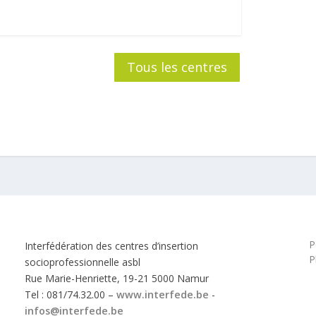
Tous les centres
P
Interfédération des centres d’insertion
P
socioprofessionnelle asbl
Rue Marie-Henriette, 19-21 5000 Namur
Tel : 081/74.32.00 –
www.interfede.be
-
infos@interfede.be