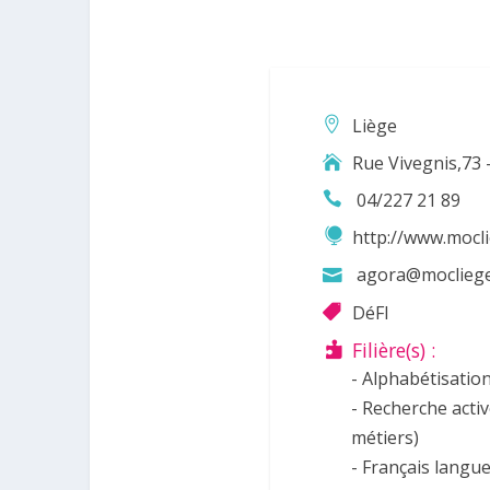
Liège
Rue Vivegnis,73 
04/227 21 89
http://www.mocli
agora@mocliege
DéFI
Filière(s) :
- Alphabétisatio
- Recherche activ
métiers)
- Français langu