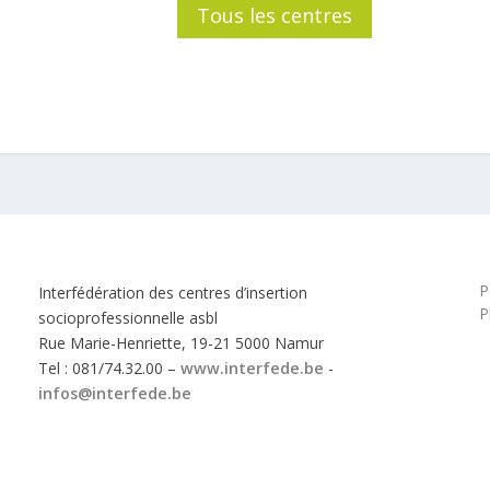
Tous les centres
P
Interfédération des centres d’insertion
P
socioprofessionnelle asbl
Rue Marie-Henriette, 19-21 5000 Namur
Tel : 081/74.32.00 –
www.interfede.be
-
infos@interfede.be