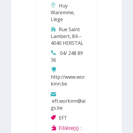
Huy
Waremme,
Liège
Rue Saint
Lambert, 84 –
4040 HERSTAL
04/ 248 89
36
http://www.wor
kinn.be
eft.workinn@ai
gs.be
EFT
Filière(s) :