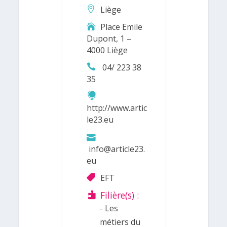
Liège
Place Emile
Dupont, 1 –
4000 Liège
04/ 223 38
35
http://www.artic
le23.eu
info@article23.
eu
EFT
Filière(s) :
- Les
métiers du