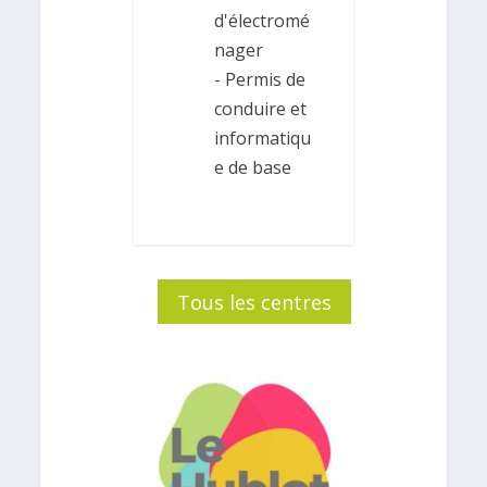
d'électromé
nager
- Permis de
conduire et
informatiqu
e de base
Tous les centres