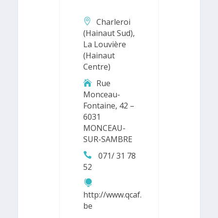
Charleroi
(Hainaut Sud),
La Louvière
(Hainaut
Centre)
Rue
Monceau-
Fontaine, 42 –
6031
MONCEAU-
SUR-SAMBRE
071/ 31 78
52
http://www.qcaf.
be