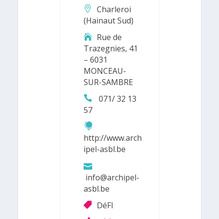
Charleroi
(Hainaut Sud)
Rue de
Trazegnies, 41
– 6031
MONCEAU-
SUR-SAMBRE
071/ 32 13
57
http://www.arch
ipel-asbl.be
info@archipel-
asbl.be
DéFI