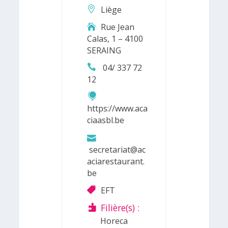
Liège
Rue Jean
Calas, 1 – 4100
SERAING
04/ 337 72
12
https://www.aca
ciaasbl.be
secretariat@ac
aciarestaurant.
be
EFT
Filière(s) :
Horeca