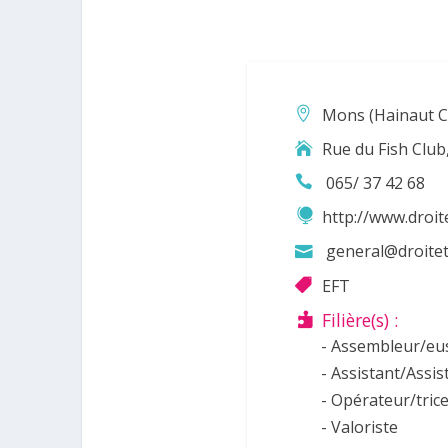
Mons (Hainaut C
Rue du Fish Club
065/ 37 42 68
http://www.droit
general@droite
EFT
Filière(s) :
- Assembleur/eus
- Assistant/Assi
- Opérateur/tric
- Valoriste