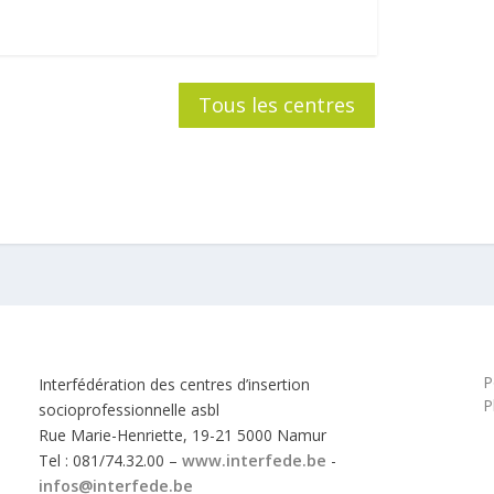
Tous les centres
P
Interfédération des centres d’insertion
P
socioprofessionnelle asbl
Rue Marie-Henriette, 19-21 5000 Namur
Tel : 081/74.32.00 –
www.interfede.be
-
infos@interfede.be