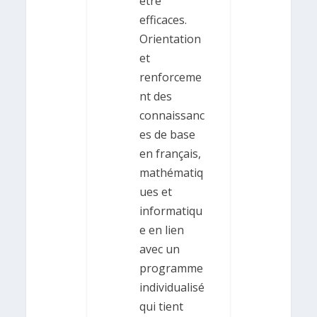
être
efficaces.
Orientation
et
renforceme
nt des
connaissanc
es de base
en français,
mathématiq
ues et
informatiqu
e en lien
avec un
programme
individualisé
qui tient