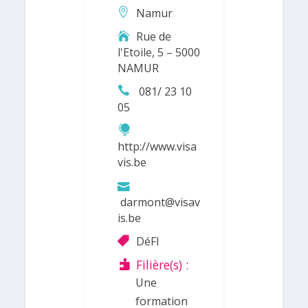
Namur
Rue de
l'Etoile, 5 – 5000
NAMUR
081/ 23 10
05
http://www.visa
vis.be
darmont@visav
is.be
DéFI
Filière(s) :
Une
formation