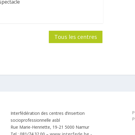
spectacle
Tous les centres
P
Interfédération des centres d’insertion
P
socioprofessionnelle asbl
Rue Marie-Henriette, 19-21 5000 Namur
Tel : 081/74.32.00 –
www.interfede.be
-