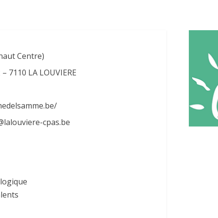
naut Centre)
2 – 7110 LA LOUVIERE
medelsamme.be/
@lalouviere-cpas.be
ologique
alents