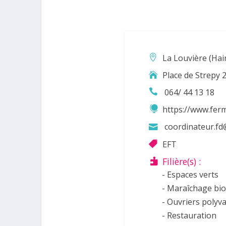
La Louvière (Hai
Place de Strepy 
064/ 44 13 18
https://www.fer
coordinateur.fd
EFT
Filière(s) :
- Espaces verts
- Maraîchage bi
- Ouvriers polyv
- Restauration