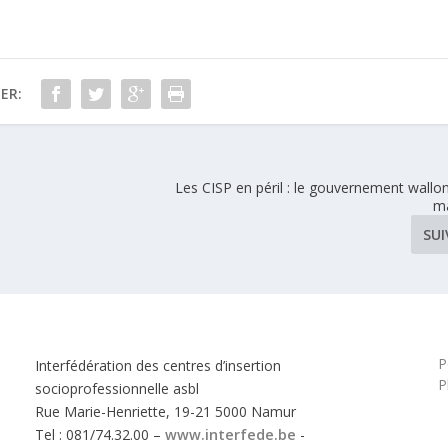
ER:
Les CISP en péril : le gouvernement wallon
ma
SU
P
Interfédération des centres d’insertion
P
socioprofessionnelle asbl
Rue Marie-Henriette, 19-21 5000 Namur
Tel : 081/74.32.00 –
www.interfede.be
-