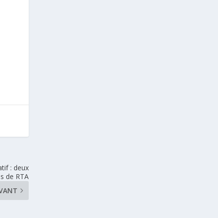
if : deux
es de RTA
IVANT