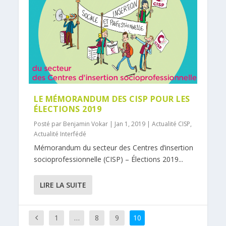
LE MÉMORANDUM DES CISP POUR LES
ÉLECTIONS 2019
Posté par
Benjamin Vokar
|
Jan 1, 2019
|
Actualité CISP
,
Actualité Interfédé
Mémorandum du secteur des Centres d’insertion
socioprofessionnelle (CISP) – Élections 2019...
LIRE LA SUITE
1
…
8
9
10