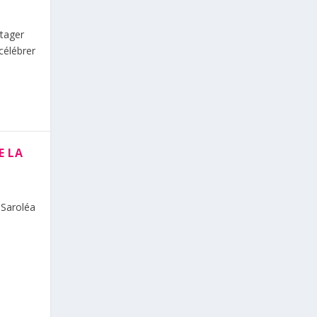
rtager
célébrer
E LA
 Saroléa