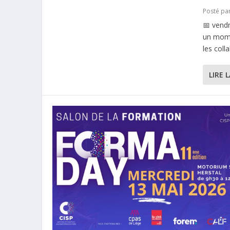
Posté pa
📅 vendr
un momen
les coll
LIRE 