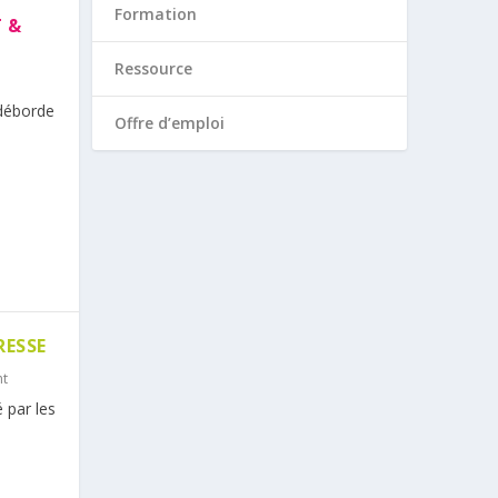
Formation
 &
Ressource
 déborde
Offre d’emploi
RESSE
t
 par les