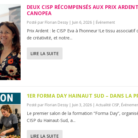
DEUX CISP RÉCOMPENSÉS AUX PRIX ARDENT
CANOPEA
Posté par
Florian Dessy
|
Juin 6, 2026
|
Événement
Prix Ardent : le CISP Eva à l’honneur !Le tissu associatif
de créativité, et notre...
LIRE LA SUITE
1ER FORMA DAY HAINAUT SUD – DANS LA P
Posté par
Florian Dessy
|
Juin 3, 2026
|
Actualité CISP
,
Événemen
Le premier salon de la formation “Forma Day”, organisé
CISP du Hainaut-Sud, a...
LIRE LA SUITE