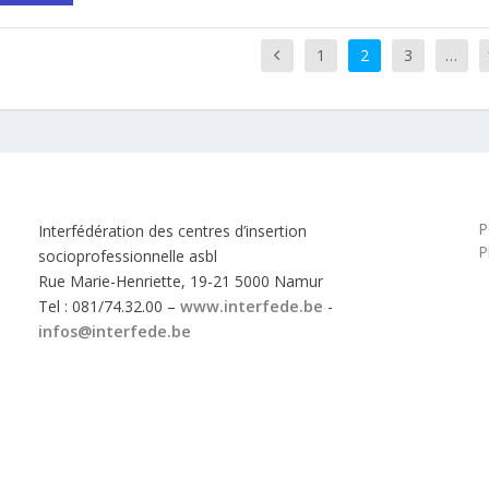
1
2
3
…
P
Interfédération des centres d’insertion
P
socioprofessionnelle asbl
Rue Marie-Henriette, 19-21 5000 Namur
Tel : 081/74.32.00 –
www.interfede.be
-
infos@interfede.be