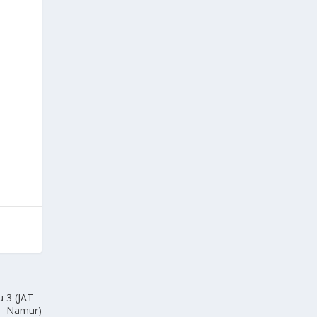
u 3 (JAT –
Namur)