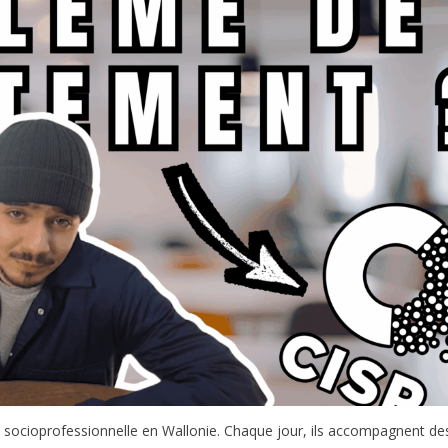
on socioprofessionnelle en Wallonie. Chaque jour, ils accompagnent de