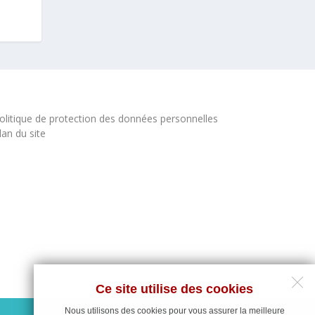
olitique de protection des données personnelles
lan du site
Ce site utilise des cookies
Nous utilisons des cookies pour vous assurer la meilleure
Maintenance du site : Deligraph