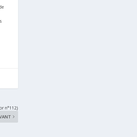
de
s
or n°112)
IVANT