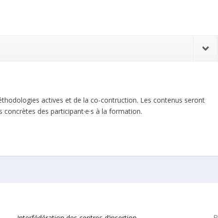
hodologies actives et de la co-contruction. Les contenus seront
s concrètes des participant·e·s à la formation.
P
Interfédération des centres d’insertion