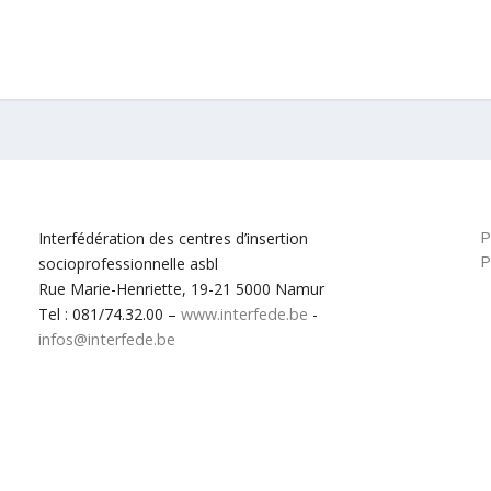
P
Interfédération des centres d’insertion
P
socioprofessionnelle asbl
Rue Marie-Henriette, 19-21 5000 Namur
Tel : 081/74.32.00 –
www.interfede.be
-
infos@interfede.be