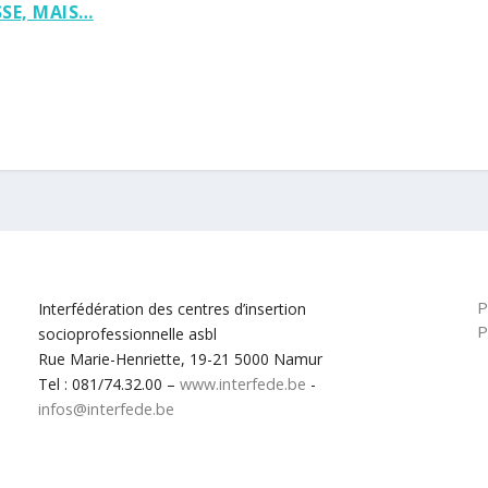
SE, MAIS…
P
Interfédération des centres d’insertion
P
socioprofessionnelle asbl
Rue Marie-Henriette, 19-21 5000 Namur
Tel : 081/74.32.00 –
www.interfede.be
-
infos@interfede.be