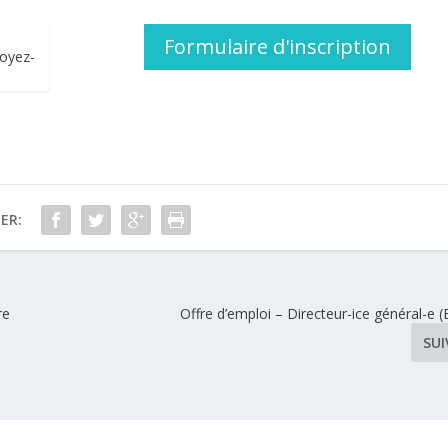
Formulaire d'inscription
voyez-
ER:
re
Offre d’emploi – Directeur-ice général-e (
SU