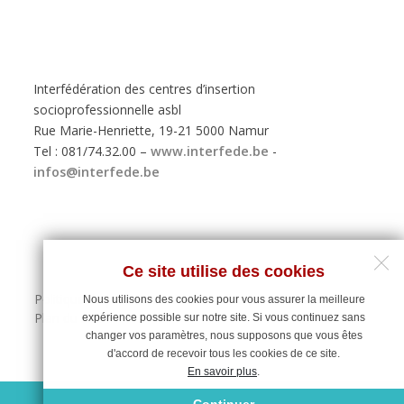
Interfédération des centres d’insertion
socioprofessionnelle asbl
Rue Marie-Henriette, 19-21 5000 Namur
Tel : 081/74.32.00 –
www.interfede.be
-
infos@interfede.be
Ce site utilise des cookies
Politique de protection des données personnelles
Nous utilisons des cookies pour vous assurer la meilleure
Plan du site
expérience possible sur notre site. Si vous continuez sans
changer vos paramètres, nous supposons que vous êtes
d'accord de recevoir tous les cookies de ce site.
En savoir plus
.
Maintenance du site : Deligraph