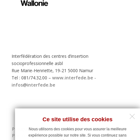
Interfédération des centres d’insertion
socioprofessionnelle asbl
Rue Marie-Henriette, 19-21 5000 Namur
Tel : 081/74.32.00 –
www.interfede.be
-
infos@interfede.be
Ce site utilise des cookies
Politique de protection des données personnelles
Nous utilisons des cookies pour vous assurer la meilleure
Plan du site
expérience possible sur notre site. Si vous continuez sans