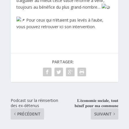
d’aiguiller au mieux cette vaste réforme à venir,
toujours au bénéfice du plus grand-nombre…
Pour ceux qui n’étaient pas levés à l’aube,
vous pouvez retrouver ici son intervention.
PARTAGER:
Podcast sur la réinsertion
𝐋’𝐞́𝐜𝐨𝐧𝐨𝐦𝐢𝐞 𝐬𝐨𝐜𝐢𝐚𝐥𝐞, 𝐭𝐨𝐮𝐭
des ex-détenus
𝐛𝐞́𝐧𝐞́𝐟 𝐩𝐨𝐮𝐫 𝐦𝐚 𝐜𝐨𝐦𝐦𝐮𝐧𝐞
PRÉCÉDENT
SUIVANT