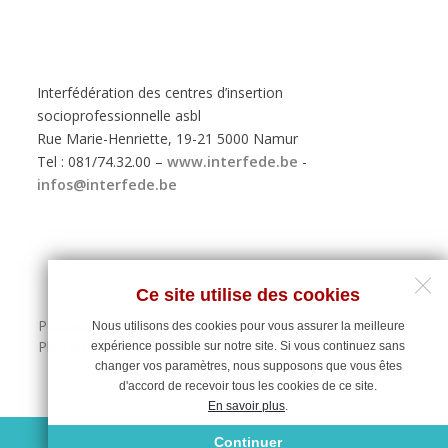
Interfédération des centres d’insertion
socioprofessionnelle asbl
Rue Marie-Henriette, 19-21 5000 Namur
Tel : 081/74.32.00 –
www.interfede.be
-
infos@interfede.be
Ce site utilise des cookies
Politique de protection des données personnelles
Nous utilisons des cookies pour vous assurer la meilleure
Plan du site
expérience possible sur notre site. Si vous continuez sans
changer vos paramètres, nous supposons que vous êtes
d'accord de recevoir tous les cookies de ce site.
En savoir plus
.
Maintenance du site : Deligraph
Continuer