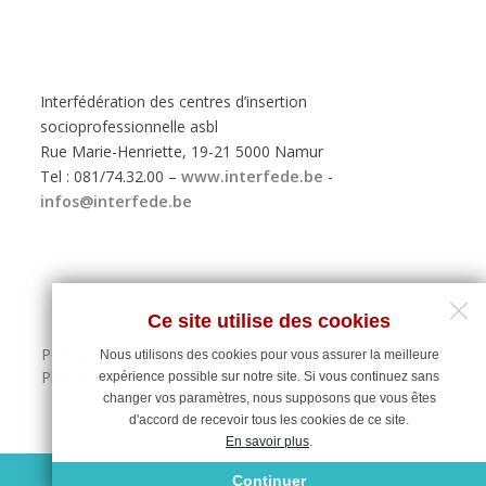
Interfédération des centres d’insertion
socioprofessionnelle asbl
Rue Marie-Henriette, 19-21 5000 Namur
Tel : 081/74.32.00 –
www.interfede.be
-
infos@interfede.be
Ce site utilise des cookies
Politique de protection des données personnelles
Nous utilisons des cookies pour vous assurer la meilleure
Plan du site
expérience possible sur notre site. Si vous continuez sans
changer vos paramètres, nous supposons que vous êtes
d'accord de recevoir tous les cookies de ce site.
En savoir plus
.
Maintenance du site : Deligraph
Continuer