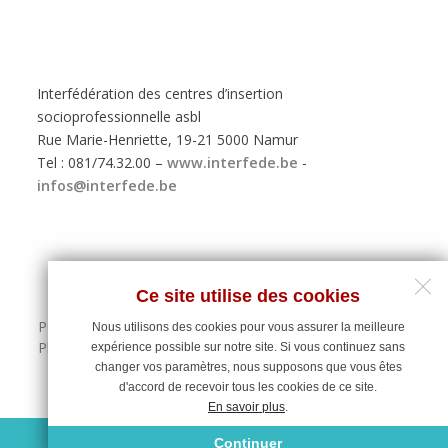
Interfédération des centres d’insertion
socioprofessionnelle asbl
Rue Marie-Henriette, 19-21 5000 Namur
Tel : 081/74.32.00 –
www.interfede.be
-
infos@interfede.be
Ce site utilise des cookies
Politique de protection des données personnelles
Nous utilisons des cookies pour vous assurer la meilleure
Plan du site
expérience possible sur notre site. Si vous continuez sans
changer vos paramètres, nous supposons que vous êtes
d'accord de recevoir tous les cookies de ce site.
En savoir plus
.
Maintenance du site : Deligraph
Continuer