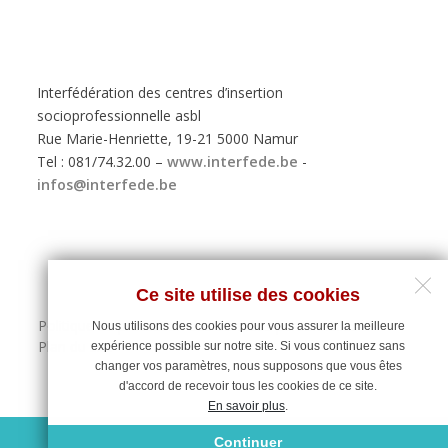
Interfédération des centres d’insertion
socioprofessionnelle asbl
Rue Marie-Henriette, 19-21 5000 Namur
Tel : 081/74.32.00 –
www.interfede.be
-
infos@interfede.be
Ce site utilise des cookies
Politique de protection des données personnelles
Nous utilisons des cookies pour vous assurer la meilleure
Plan du site
expérience possible sur notre site. Si vous continuez sans
changer vos paramètres, nous supposons que vous êtes
d'accord de recevoir tous les cookies de ce site.
En savoir plus
.
Maintenance du site : Deligraph
Continuer