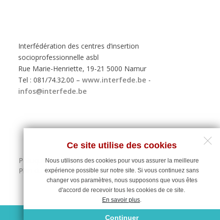
Interfédération des centres d’insertion
socioprofessionnelle asbl
Rue Marie-Henriette, 19-21 5000 Namur
Tel : 081/74.32.00 –
www.interfede.be
-
infos@interfede.be
Ce site utilise des cookies
Politique de protection des données personnelles
Nous utilisons des cookies pour vous assurer la meilleure
Plan du site
expérience possible sur notre site. Si vous continuez sans
changer vos paramètres, nous supposons que vous êtes
d'accord de recevoir tous les cookies de ce site.
En savoir plus
.
Maintenance du site : Deligraph
Continuer