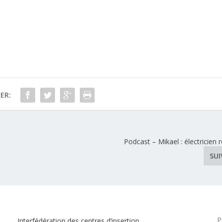
ER:
Podcast – Mikael : électricien r
SU
P
Interfédération des centres d’insertion