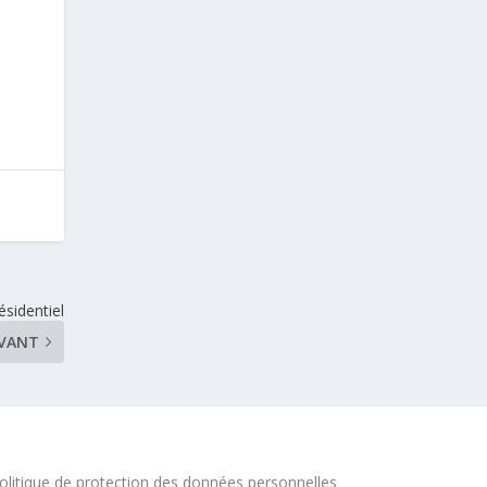
ésidentiel
IVANT
olitique de protection des données personnelles