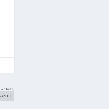
e – 16/12)
IVANT