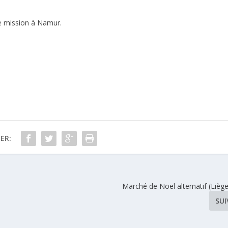
e mission à Namur.
ER:
Marché de Noel alternatif (Lièg
SU