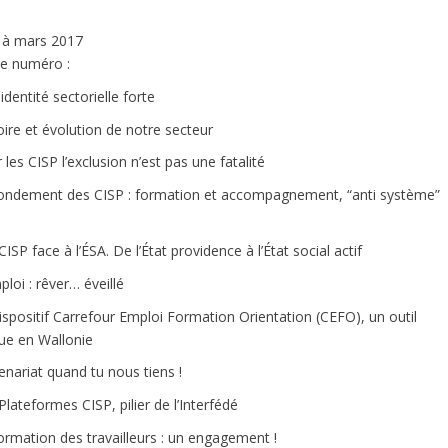
r à mars 2017
e numéro :
identité sectorielle forte
oire et évolution de notre secteur
 les CISP l’exclusion n’est pas une fatalité
ondement des CISP : formation et accompagnement, “anti système”
CISP face à l’ÉSA. De l’État providence à l’État social actif
ploi : rêver… éveillé
ispositif Carrefour Emploi Formation Orientation (CEFO), un outil
ue en Wallonie
enariat quand tu nous tiens !
Plateformes CISP, pilier de l’Interfédé
ormation des travailleurs : un engagement !