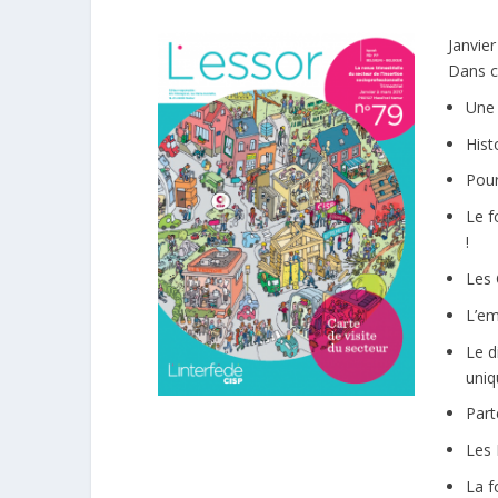
Janvie
Dans c
Une 
Hist
Pour
Le f
!
Les 
L’em
Le d
uniq
Part
Les 
La f