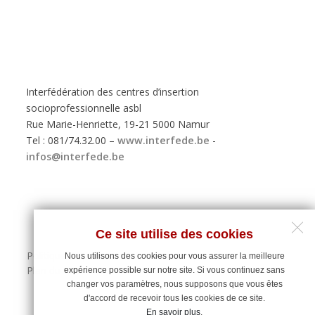
Interfédération des centres d’insertion
socioprofessionnelle asbl
Rue Marie-Henriette, 19-21 5000 Namur
Tel : 081/74.32.00 –
www.interfede.be
-
infos@interfede.be
Ce site utilise des cookies
Politique de protection des données personnelles
Nous utilisons des cookies pour vous assurer la meilleure
Plan du site
expérience possible sur notre site. Si vous continuez sans
changer vos paramètres, nous supposons que vous êtes
d'accord de recevoir tous les cookies de ce site.
En savoir plus
.