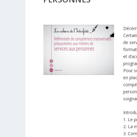
Décem
Certai
de serv
format
et d’ac
progra
Pour s
en plac
compét
personn
soignan
Introd
1. Le p
2. La 
3. Com