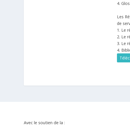
4. Glos
Les Ré
de ser
1. Le 
2. Le r
3. Le r
4. Bibl
Téléc
Avec le soutien de la :