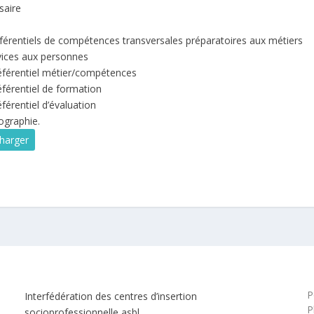
saire
férentiels de compétences transversales préparatoires aux métiers
vices aux personnes
référentiel métier/compétences
éférentiel de formation
éférentiel d’évaluation
iographie.
harger
P
Interfédération des centres d’insertion
P
socioprofessionnelle asbl